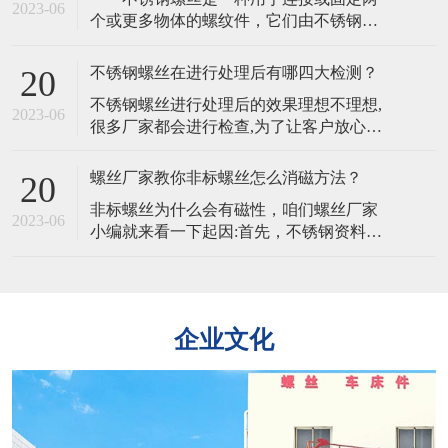
物特殊螺丝在淬火之后需要用硅酸盐清
2023-06
个或更多物体的螺纹件，它们由不锈钢制
洁，清洗完毕还需要水洗。所以为防止出
成，通常具有高强度、耐腐蚀、不易生锈
现残留物，杂物，在水洗时一定要非常仔
和长寿命的特点，不锈钢螺丝的韧性是其
细。2
不锈钢螺丝在进行处理后有哪四大检测？
20
能够承受冲击和振动的能力。不同的材质
​不锈钢螺丝进行处理后的效果理想不理想,
会影响其韧性。​ 不锈钢螺丝的主要特
2023-06
很多厂家都会进行检查,为了让客户放心。
点是其抗腐蚀性，不同材质的不锈钢螺丝
且处理完的不锈钢螺丝,客户为了验证不锈
在不同环境下的耐腐蚀性也会有所不
钢螺丝是否适合也可以自行检查,主要有以
同 不锈钢
螺丝厂家教你非标螺丝怎么消磁方法？
20
下四大方法。​​一、外观质量要求不锈钢螺
​非标螺丝为什么会有磁性，咱们螺丝厂家
丝外观的检验是从外观,电镀层等各方面进
2023-06
小编就来看一下起因:首先，不锈钢资料是
行检验。二,螺丝镀层厚度的检验1、量具
由多个金属元素组成，当不锈钢原资料中
法:所用量具有千分尺、游标卡尺
的铁元素绝对多了一些。​那么非标螺丝就
会带有弱磁性，加上非标螺丝在冷镦成型
时，资料变形率比较大，会有局部奥氏体
企业文化
产生马氏体相变，铁素体跟马氏体都有磁
性的组织，这就导致了非标螺丝也带有一
点弱磁