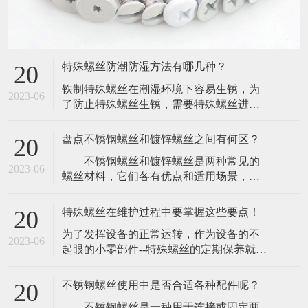
特殊螺丝防潮防湿方法有哪几种？
20
​铁制特殊螺丝在潮湿环境下容易生锈，为
2023-06
了防止特殊螺丝生锈，需要特殊螺丝进行
防潮防湿。下面介绍一下特殊螺丝防潮防
湿方法如下：(1)、振动机械，尽量用无溶
盘点不锈钢螺丝和镀锌螺丝之间有何区？
20
剂漆。(2)、最好选用不含氧化成分的浸渍
​ 不锈钢螺丝和镀锌螺丝是两种常见的
漆,如环氧尿烷(Epoxy-urethane)基或未变性
2023-06
螺丝材料，它们各有优点和适用场景，在
环氧(Epoxy-)基浸渍漆。​(3)、使用三聚氰醇
机械制造和建筑领域都有着广泛的应
酸
用。 1. 材质不同 不锈钢螺丝是由
特殊螺丝在维护过程中要掌握这些要点！
20
不锈钢材料制成，不易生锈，能够长期使
​为了发挥设备的正常运转，作为设备的不
用，有较好的耐腐蚀性，同时具有高压强
2023-06
起眼的小零部件--特殊螺丝的定期保养就显
度和强韧性，镀锌螺丝则是以普通钢螺栓
得非常有必要。既然特殊螺丝的重要性，
为基础，通过热浸镀锌处理，形成一层锌
那么为了防止特殊螺丝出现一些问题，在
的保护膜，
不锈钢螺丝使用中是否合适各种配件呢？
20
维护的时候一定要注意那方面。​一，去杂
​ 不锈钢螺丝是一种用于连接或固定两