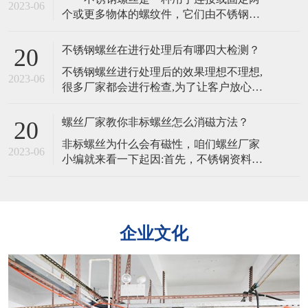
物特殊螺丝在淬火之后需要用硅酸盐清
2023-06
个或更多物体的螺纹件，它们由不锈钢制
洁，清洗完毕还需要水洗。所以为防止出
成，通常具有高强度、耐腐蚀、不易生锈
现残留物，杂物，在水洗时一定要非常仔
和长寿命的特点，不锈钢螺丝的韧性是其
细。2
不锈钢螺丝在进行处理后有哪四大检测？
20
能够承受冲击和振动的能力。不同的材质
​不锈钢螺丝进行处理后的效果理想不理想,
会影响其韧性。​ 不锈钢螺丝的主要特
2023-06
很多厂家都会进行检查,为了让客户放心。
点是其抗腐蚀性，不同材质的不锈钢螺丝
且处理完的不锈钢螺丝,客户为了验证不锈
在不同环境下的耐腐蚀性也会有所不
钢螺丝是否适合也可以自行检查,主要有以
同 不锈钢
螺丝厂家教你非标螺丝怎么消磁方法？
20
下四大方法。​​一、外观质量要求不锈钢螺
​非标螺丝为什么会有磁性，咱们螺丝厂家
丝外观的检验是从外观,电镀层等各方面进
2023-06
小编就来看一下起因:首先，不锈钢资料是
行检验。二,螺丝镀层厚度的检验1、量具
由多个金属元素组成，当不锈钢原资料中
法:所用量具有千分尺、游标卡尺
的铁元素绝对多了一些。​那么非标螺丝就
会带有弱磁性，加上非标螺丝在冷镦成型
时，资料变形率比较大，会有局部奥氏体
企业文化
产生马氏体相变，铁素体跟马氏体都有磁
性的组织，这就导致了非标螺丝也带有一
点弱磁