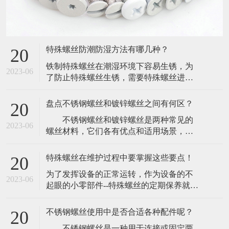
特殊螺丝防潮防湿方法有哪几种？
20
​铁制特殊螺丝在潮湿环境下容易生锈，为
2023-06
了防止特殊螺丝生锈，需要特殊螺丝进行
防潮防湿。下面介绍一下特殊螺丝防潮防
湿方法如下：(1)、振动机械，尽量用无溶
盘点不锈钢螺丝和镀锌螺丝之间有何区？
20
剂漆。(2)、最好选用不含氧化成分的浸渍
​ 不锈钢螺丝和镀锌螺丝是两种常见的
漆,如环氧尿烷(Epoxy-urethane)基或未变性
2023-06
螺丝材料，它们各有优点和适用场景，在
环氧(Epoxy-)基浸渍漆。​(3)、使用三聚氰醇
机械制造和建筑领域都有着广泛的应
酸
用。 1. 材质不同 不锈钢螺丝是由
特殊螺丝在维护过程中要掌握这些要点！
20
不锈钢材料制成，不易生锈，能够长期使
​为了发挥设备的正常运转，作为设备的不
用，有较好的耐腐蚀性，同时具有高压强
2023-06
起眼的小零部件--特殊螺丝的定期保养就显
度和强韧性，镀锌螺丝则是以普通钢螺栓
得非常有必要。既然特殊螺丝的重要性，
为基础，通过热浸镀锌处理，形成一层锌
那么为了防止特殊螺丝出现一些问题，在
的保护膜，
不锈钢螺丝使用中是否合适各种配件呢？
20
维护的时候一定要注意那方面。​一，去杂
​ 不锈钢螺丝是一种用于连接或固定两