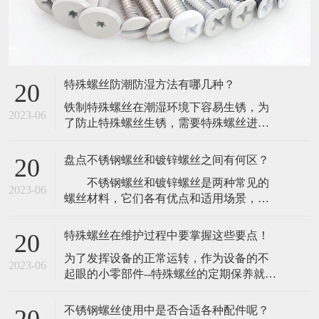
特殊螺丝防潮防湿方法有哪几种？
20
​铁制特殊螺丝在潮湿环境下容易生锈，为
2023-06
了防止特殊螺丝生锈，需要特殊螺丝进行
防潮防湿。下面介绍一下特殊螺丝防潮防
湿方法如下：(1)、振动机械，尽量用无溶
盘点不锈钢螺丝和镀锌螺丝之间有何区？
20
剂漆。(2)、最好选用不含氧化成分的浸渍
​ 不锈钢螺丝和镀锌螺丝是两种常见的
漆,如环氧尿烷(Epoxy-urethane)基或未变性
2023-06
螺丝材料，它们各有优点和适用场景，在
环氧(Epoxy-)基浸渍漆。​(3)、使用三聚氰醇
机械制造和建筑领域都有着广泛的应
酸
用。 1. 材质不同 不锈钢螺丝是由
特殊螺丝在维护过程中要掌握这些要点！
20
不锈钢材料制成，不易生锈，能够长期使
​为了发挥设备的正常运转，作为设备的不
用，有较好的耐腐蚀性，同时具有高压强
2023-06
起眼的小零部件--特殊螺丝的定期保养就显
度和强韧性，镀锌螺丝则是以普通钢螺栓
得非常有必要。既然特殊螺丝的重要性，
为基础，通过热浸镀锌处理，形成一层锌
那么为了防止特殊螺丝出现一些问题，在
的保护膜，
不锈钢螺丝使用中是否合适各种配件呢？
20