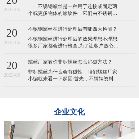
维护的时候一定要注意那方面。​一，去杂
​ 不锈钢螺丝是一种用于连接或固定两
物特殊螺丝在淬火之后需要用硅酸盐清
2023-06
个或更多物体的螺纹件，它们由不锈钢制
洁，清洗完毕还需要水洗。所以为防止出
成，通常具有高强度、耐腐蚀、不易生锈
现残留物，杂物，在水洗时一定要非常仔
和长寿命的特点，不锈钢螺丝的韧性是其
细。2
不锈钢螺丝在进行处理后有哪四大检测？
20
能够承受冲击和振动的能力。不同的材质
​不锈钢螺丝进行处理后的效果理想不理想,
会影响其韧性。​ 不锈钢螺丝的主要特
2023-06
很多厂家都会进行检查,为了让客户放心。
点是其抗腐蚀性，不同材质的不锈钢螺丝
且处理完的不锈钢螺丝,客户为了验证不锈
在不同环境下的耐腐蚀性也会有所不
钢螺丝是否适合也可以自行检查,主要有以
同 不锈钢
螺丝厂家教你非标螺丝怎么消磁方法？
20
下四大方法。​​一、外观质量要求不锈钢螺
​非标螺丝为什么会有磁性，咱们螺丝厂家
丝外观的检验是从外观,电镀层等各方面进
2023-06
小编就来看一下起因:首先，不锈钢资料是
行检验。二,螺丝镀层厚度的检验1、量具
由多个金属元素组成，当不锈钢原资料中
法:所用量具有千分尺、游标卡尺
的铁元素绝对多了一些。​那么非标螺丝就
会带有弱磁性，加上非标螺丝在冷镦成型
时，资料变形率比较大，会有局部奥氏体
企业文化
产生马氏体相变，铁素体跟马氏体都有磁
性的组织，这就导致了非标螺丝也带有一
点弱磁