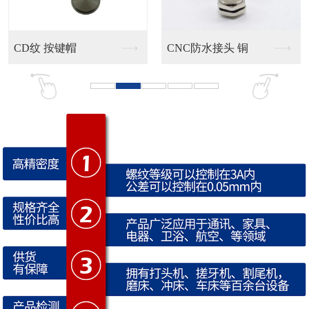
CNC防水接头 铜
通孔直纹工字型滚花铜...