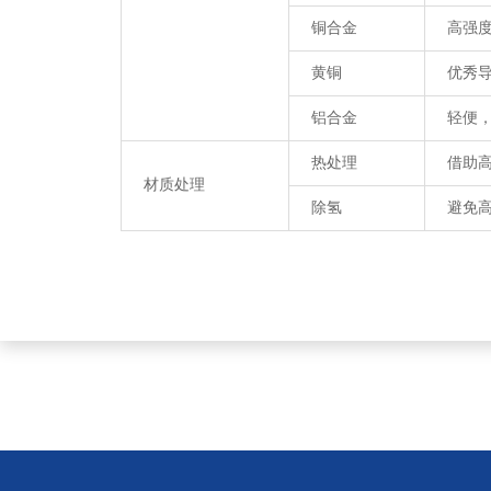
铜合金
高强
黄铜
优秀
铝合金
轻便
热处理
借助
材质处理
除氢
避免