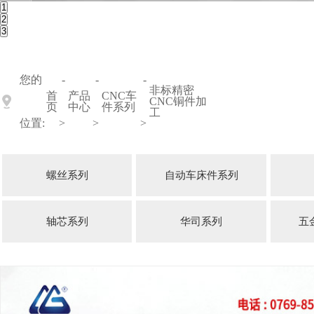
1
2
3
您的
-
-
-
非标精密
首
产品
CNC车
CNC铜件加
页
中心
件系列
工
位置:
>
>
>
螺丝系列
自动车床件系列
轴芯系列
华司系列
五