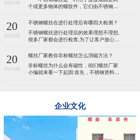
物特殊螺丝在淬火之后需要用硅酸盐清
2023-06
个或更多物体的螺纹件，它们由不锈钢制
洁，清洗完毕还需要水洗。所以为防止出
成，通常具有高强度、耐腐蚀、不易生锈
现残留物，杂物，在水洗时一定要非常仔
和长寿命的特点，不锈钢螺丝的韧性是其
细。2
不锈钢螺丝在进行处理后有哪四大检测？
20
能够承受冲击和振动的能力。不同的材质
​不锈钢螺丝进行处理后的效果理想不理想,
会影响其韧性。​ 不锈钢螺丝的主要特
2023-06
很多厂家都会进行检查,为了让客户放心。
点是其抗腐蚀性，不同材质的不锈钢螺丝
且处理完的不锈钢螺丝,客户为了验证不锈
在不同环境下的耐腐蚀性也会有所不
钢螺丝是否适合也可以自行检查,主要有以
同 不锈钢
螺丝厂家教你非标螺丝怎么消磁方法？
20
下四大方法。​​一、外观质量要求不锈钢螺
​非标螺丝为什么会有磁性，咱们螺丝厂家
丝外观的检验是从外观,电镀层等各方面进
2023-06
小编就来看一下起因:首先，不锈钢资料是
行检验。二,螺丝镀层厚度的检验1、量具
由多个金属元素组成，当不锈钢原资料中
法:所用量具有千分尺、游标卡尺
的铁元素绝对多了一些。​那么非标螺丝就
会带有弱磁性，加上非标螺丝在冷镦成型
时，资料变形率比较大，会有局部奥氏体
企业文化
产生马氏体相变，铁素体跟马氏体都有磁
性的组织，这就导致了非标螺丝也带有一
点弱磁