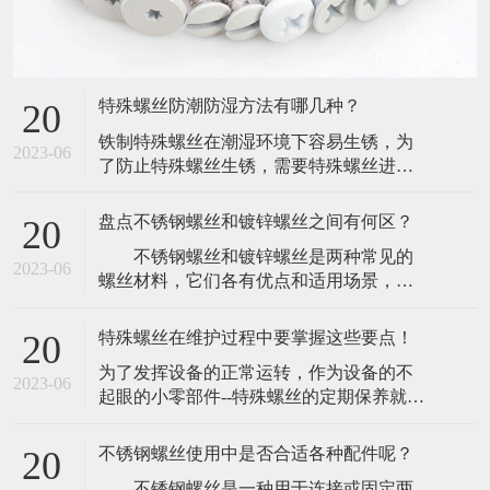
特殊螺丝防潮防湿方法有哪几种？
20
​铁制特殊螺丝在潮湿环境下容易生锈，为
2023-06
了防止特殊螺丝生锈，需要特殊螺丝进行
防潮防湿。下面介绍一下特殊螺丝防潮防
湿方法如下：(1)、振动机械，尽量用无溶
盘点不锈钢螺丝和镀锌螺丝之间有何区？
20
剂漆。(2)、最好选用不含氧化成分的浸渍
​ 不锈钢螺丝和镀锌螺丝是两种常见的
漆,如环氧尿烷(Epoxy-urethane)基或未变性
2023-06
螺丝材料，它们各有优点和适用场景，在
环氧(Epoxy-)基浸渍漆。​(3)、使用三聚氰醇
机械制造和建筑领域都有着广泛的应
酸
用。 1. 材质不同 不锈钢螺丝是由
特殊螺丝在维护过程中要掌握这些要点！
20
不锈钢材料制成，不易生锈，能够长期使
​为了发挥设备的正常运转，作为设备的不
用，有较好的耐腐蚀性，同时具有高压强
2023-06
起眼的小零部件--特殊螺丝的定期保养就显
度和强韧性，镀锌螺丝则是以普通钢螺栓
得非常有必要。既然特殊螺丝的重要性，
为基础，通过热浸镀锌处理，形成一层锌
那么为了防止特殊螺丝出现一些问题，在
的保护膜，
不锈钢螺丝使用中是否合适各种配件呢？
20
维护的时候一定要注意那方面。​一，去杂
​ 不锈钢螺丝是一种用于连接或固定两