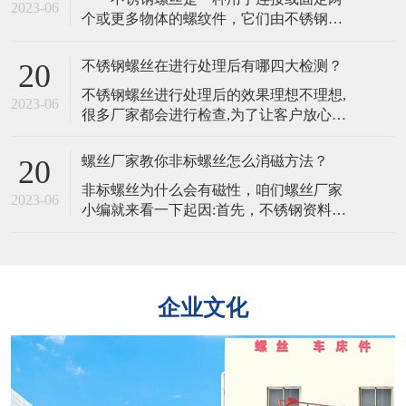
物特殊螺丝在淬火之后需要用硅酸盐清
2023-06
个或更多物体的螺纹件，它们由不锈钢制
洁，清洗完毕还需要水洗。所以为防止出
成，通常具有高强度、耐腐蚀、不易生锈
现残留物，杂物，在水洗时一定要非常仔
和长寿命的特点，不锈钢螺丝的韧性是其
细。2
不锈钢螺丝在进行处理后有哪四大检测？
20
能够承受冲击和振动的能力。不同的材质
​不锈钢螺丝进行处理后的效果理想不理想,
会影响其韧性。​ 不锈钢螺丝的主要特
2023-06
很多厂家都会进行检查,为了让客户放心。
点是其抗腐蚀性，不同材质的不锈钢螺丝
且处理完的不锈钢螺丝,客户为了验证不锈
在不同环境下的耐腐蚀性也会有所不
钢螺丝是否适合也可以自行检查,主要有以
同 不锈钢
螺丝厂家教你非标螺丝怎么消磁方法？
20
下四大方法。​​一、外观质量要求不锈钢螺
​非标螺丝为什么会有磁性，咱们螺丝厂家
丝外观的检验是从外观,电镀层等各方面进
2023-06
小编就来看一下起因:首先，不锈钢资料是
行检验。二,螺丝镀层厚度的检验1、量具
由多个金属元素组成，当不锈钢原资料中
法:所用量具有千分尺、游标卡尺
的铁元素绝对多了一些。​那么非标螺丝就
会带有弱磁性，加上非标螺丝在冷镦成型
时，资料变形率比较大，会有局部奥氏体
企业文化
产生马氏体相变，铁素体跟马氏体都有磁
性的组织，这就导致了非标螺丝也带有一
点弱磁