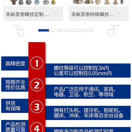
非标异形特殊螺丝定制
CD纹 按键帽