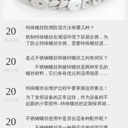
特殊螺丝防潮防湿方法有哪几种？
20
​铁制特殊螺丝在潮湿环境下容易生锈，为
2023-06
了防止特殊螺丝生锈，需要特殊螺丝进行
防潮防湿。下面介绍一下特殊螺丝防潮防
湿方法如下：(1)、振动机械，尽量用无溶
盘点不锈钢螺丝和镀锌螺丝之间有何区？
20
剂漆。(2)、最好选用不含氧化成分的浸渍
​ 不锈钢螺丝和镀锌螺丝是两种常见的
漆,如环氧尿烷(Epoxy-urethane)基或未变性
2023-06
螺丝材料，它们各有优点和适用场景，在
环氧(Epoxy-)基浸渍漆。​(3)、使用三聚氰醇
机械制造和建筑领域都有着广泛的应
酸
用。 1. 材质不同 不锈钢螺丝是由
特殊螺丝在维护过程中要掌握这些要点！
20
不锈钢材料制成，不易生锈，能够长期使
​为了发挥设备的正常运转，作为设备的不
用，有较好的耐腐蚀性，同时具有高压强
2023-06
起眼的小零部件--特殊螺丝的定期保养就显
度和强韧性，镀锌螺丝则是以普通钢螺栓
得非常有必要。既然特殊螺丝的重要性，
为基础，通过热浸镀锌处理，形成一层锌
那么为了防止特殊螺丝出现一些问题，在
的保护膜，
不锈钢螺丝使用中是否合适各种配件呢？
20
维护的时候一定要注意那方面。​一，去杂
​ 不锈钢螺丝是一种用于连接或固定两