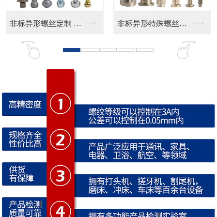
非标异形特殊螺丝定制
CD纹 按键帽