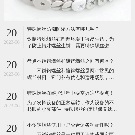
特殊螺丝防潮防湿方法有哪几种？
20
​铁制特殊螺丝在潮湿环境下容易生锈，为
2023-06
了防止特殊螺丝生锈，需要特殊螺丝进行
防潮防湿。下面介绍一下特殊螺丝防潮防
湿方法如下：(1)、振动机械，尽量用无溶
盘点不锈钢螺丝和镀锌螺丝之间有何区？
20
剂漆。(2)、最好选用不含氧化成分的浸渍
​ 不锈钢螺丝和镀锌螺丝是两种常见的
漆,如环氧尿烷(Epoxy-urethane)基或未变性
2023-06
螺丝材料，它们各有优点和适用场景，在
环氧(Epoxy-)基浸渍漆。​(3)、使用三聚氰醇
机械制造和建筑领域都有着广泛的应
酸
用。 1. 材质不同 不锈钢螺丝是由
特殊螺丝在维护过程中要掌握这些要点！
20
不锈钢材料制成，不易生锈，能够长期使
​为了发挥设备的正常运转，作为设备的不
用，有较好的耐腐蚀性，同时具有高压强
2023-06
起眼的小零部件--特殊螺丝的定期保养就显
度和强韧性，镀锌螺丝则是以普通钢螺栓
得非常有必要。既然特殊螺丝的重要性，
为基础，通过热浸镀锌处理，形成一层锌
那么为了防止特殊螺丝出现一些问题，在
的保护膜，
不锈钢螺丝使用中是否合适各种配件呢？
20
维护的时候一定要注意那方面。​一，去杂
​ 不锈钢螺丝是一种用于连接或固定两