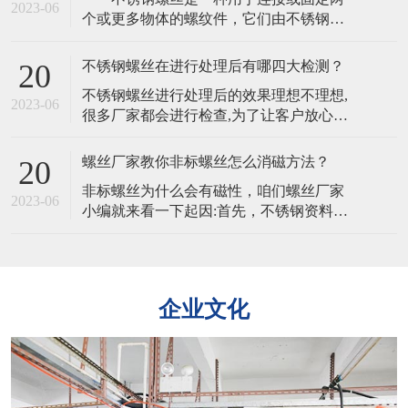
物特殊螺丝在淬火之后需要用硅酸盐清
2023-06
个或更多物体的螺纹件，它们由不锈钢制
洁，清洗完毕还需要水洗。所以为防止出
成，通常具有高强度、耐腐蚀、不易生锈
现残留物，杂物，在水洗时一定要非常仔
和长寿命的特点，不锈钢螺丝的韧性是其
细。2
不锈钢螺丝在进行处理后有哪四大检测？
20
能够承受冲击和振动的能力。不同的材质
​不锈钢螺丝进行处理后的效果理想不理想,
会影响其韧性。​ 不锈钢螺丝的主要特
2023-06
很多厂家都会进行检查,为了让客户放心。
点是其抗腐蚀性，不同材质的不锈钢螺丝
且处理完的不锈钢螺丝,客户为了验证不锈
在不同环境下的耐腐蚀性也会有所不
钢螺丝是否适合也可以自行检查,主要有以
同 不锈钢
螺丝厂家教你非标螺丝怎么消磁方法？
20
下四大方法。​​一、外观质量要求不锈钢螺
​非标螺丝为什么会有磁性，咱们螺丝厂家
丝外观的检验是从外观,电镀层等各方面进
2023-06
小编就来看一下起因:首先，不锈钢资料是
行检验。二,螺丝镀层厚度的检验1、量具
由多个金属元素组成，当不锈钢原资料中
法:所用量具有千分尺、游标卡尺
的铁元素绝对多了一些。​那么非标螺丝就
会带有弱磁性，加上非标螺丝在冷镦成型
时，资料变形率比较大，会有局部奥氏体
企业文化
产生马氏体相变，铁素体跟马氏体都有磁
性的组织，这就导致了非标螺丝也带有一
点弱磁