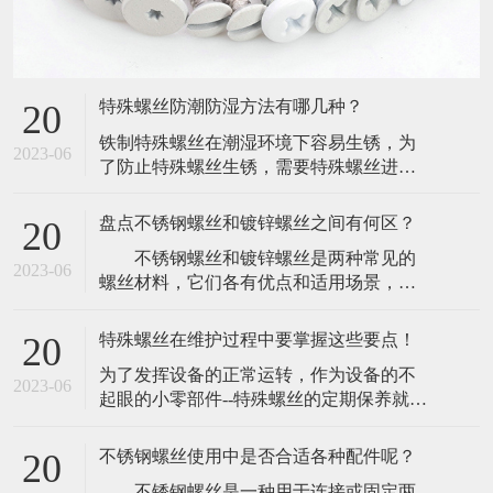
特殊螺丝防潮防湿方法有哪几种？
20
​铁制特殊螺丝在潮湿环境下容易生锈，为
2023-06
了防止特殊螺丝生锈，需要特殊螺丝进行
防潮防湿。下面介绍一下特殊螺丝防潮防
湿方法如下：(1)、振动机械，尽量用无溶
盘点不锈钢螺丝和镀锌螺丝之间有何区？
20
剂漆。(2)、最好选用不含氧化成分的浸渍
​ 不锈钢螺丝和镀锌螺丝是两种常见的
漆,如环氧尿烷(Epoxy-urethane)基或未变性
2023-06
螺丝材料，它们各有优点和适用场景，在
环氧(Epoxy-)基浸渍漆。​(3)、使用三聚氰醇
机械制造和建筑领域都有着广泛的应
酸
用。 1. 材质不同 不锈钢螺丝是由
特殊螺丝在维护过程中要掌握这些要点！
20
不锈钢材料制成，不易生锈，能够长期使
​为了发挥设备的正常运转，作为设备的不
用，有较好的耐腐蚀性，同时具有高压强
2023-06
起眼的小零部件--特殊螺丝的定期保养就显
度和强韧性，镀锌螺丝则是以普通钢螺栓
得非常有必要。既然特殊螺丝的重要性，
为基础，通过热浸镀锌处理，形成一层锌
那么为了防止特殊螺丝出现一些问题，在
的保护膜，
不锈钢螺丝使用中是否合适各种配件呢？
20
维护的时候一定要注意那方面。​一，去杂
​ 不锈钢螺丝是一种用于连接或固定两