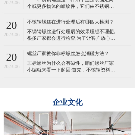
物特殊螺丝在淬火之后需要用硅酸盐清
2023-06
个或更多物体的螺纹件，它们由不锈钢制
洁，清洗完毕还需要水洗。所以为防止出
成，通常具有高强度、耐腐蚀、不易生锈
现残留物，杂物，在水洗时一定要非常仔
和长寿命的特点，不锈钢螺丝的韧性是其
细。2
不锈钢螺丝在进行处理后有哪四大检测？
20
能够承受冲击和振动的能力。不同的材质
​不锈钢螺丝进行处理后的效果理想不理想,
会影响其韧性。​ 不锈钢螺丝的主要特
2023-06
很多厂家都会进行检查,为了让客户放心。
点是其抗腐蚀性，不同材质的不锈钢螺丝
且处理完的不锈钢螺丝,客户为了验证不锈
在不同环境下的耐腐蚀性也会有所不
钢螺丝是否适合也可以自行检查,主要有以
同 不锈钢
螺丝厂家教你非标螺丝怎么消磁方法？
20
下四大方法。​​一、外观质量要求不锈钢螺
​非标螺丝为什么会有磁性，咱们螺丝厂家
丝外观的检验是从外观,电镀层等各方面进
2023-06
小编就来看一下起因:首先，不锈钢资料是
行检验。二,螺丝镀层厚度的检验1、量具
由多个金属元素组成，当不锈钢原资料中
法:所用量具有千分尺、游标卡尺
的铁元素绝对多了一些。​那么非标螺丝就
会带有弱磁性，加上非标螺丝在冷镦成型
时，资料变形率比较大，会有局部奥氏体
企业文化
产生马氏体相变，铁素体跟马氏体都有磁
性的组织，这就导致了非标螺丝也带有一
点弱磁