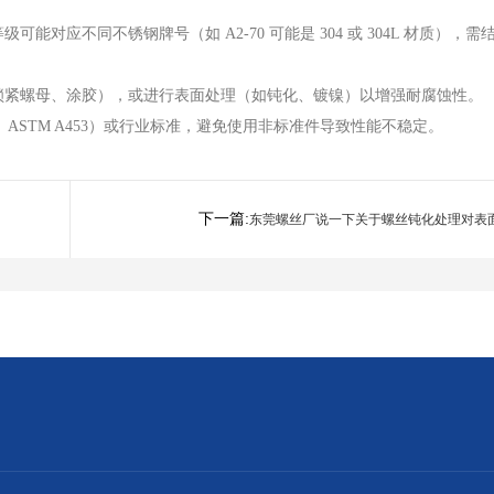
应不同不锈钢牌号（如 A2-70 可能是 304 或 304L 材质），需
锁紧螺母、涂胶），或进行表面处理（如钝化、镀镍）以增强耐腐蚀性。
6、ASTM A453）或行业标准，避免使用非标准件导致性能不稳定。
下一篇:
东莞螺丝厂说一下关于螺丝钝化处理对表
性能有哪些影响