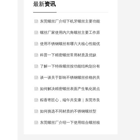
最新
资讯
东莞螺丝厂介绍下机牙螺丝主要功能
与工作原理？
螺丝厂家使用内六角螺丝主要工作原
理与产品特点？
使用不锈钢螺丝有哪六大核心性能优
势？
科普一下精密螺丝常用材质及优缺
点？
了解一下特殊螺丝按功能结构划分有
哪几种类型？
谈一谈关于影响不锈钢螺丝价格的关
键因素有哪些？
如何解决精密螺丝表面产生氧化斑点
现象？
粽香寄匠心，端午共安康｜东莞市良
固紧固
如何挑选不同材质的不锈钢螺丝型
号？
东莞螺丝厂介绍一下使用组合螺丝核
心功能与优势？