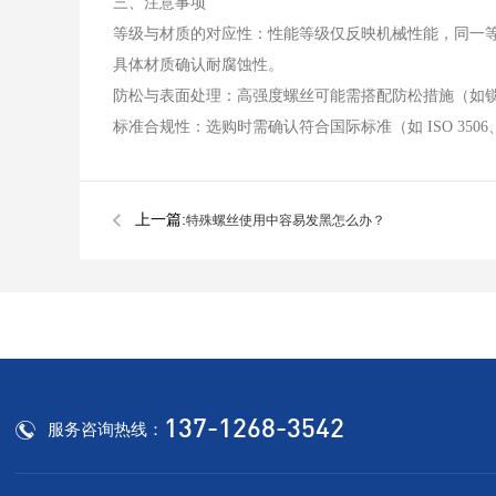
三、注意事项
等级与材质的对应性：性能等级仅反映机械性能，同一等级可能对
具体材质确认耐腐蚀性。
防松与表面处理：高强度螺丝可能需搭配防松措施（如
标准合规性：选购时需确认符合国际标准（如 ISO 350
上一篇:
特殊螺丝使用中容易发黑怎么办？
137-1268-3542
服务咨询热线：