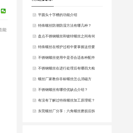
平圆头十字槽的功能介绍
特殊螺丝防潮防湿方法有哪几种？
性能
盘点不锈钢螺丝和镀锌螺丝之间有何
区？
特殊螺丝在维护过程中要掌握这些要
点！
不锈钢螺丝使用中是否合适各种配件
呢？
不锈钢螺丝在进行处理后有哪四大检
测？
螺丝厂家教你非标螺丝怎么消磁方
法？
不锈钢螺丝有哪些优缺点介绍？
有没有了解过特殊螺丝加工原理呢？
东莞螺丝厂分享：六角螺丝磨损后拆
卸有哪些方法？