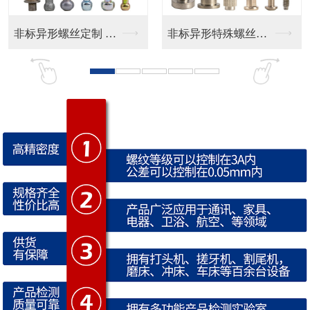
非标异形特殊螺丝定制
CD纹 按键帽
CNC防