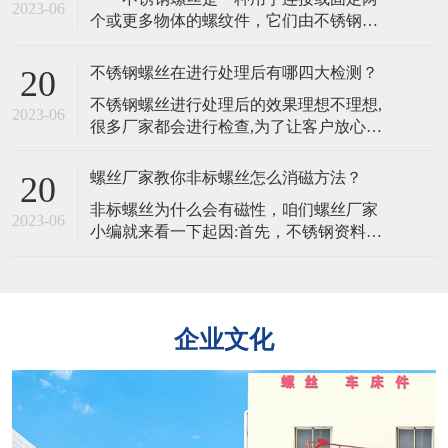
物特殊螺丝在淬火之后需要用硅酸盐清
2023-06
个或更多物体的螺纹件，它们由不锈钢制
洁，清洗完毕还需要水洗。所以为防止出
成，通常具有高强度、耐腐蚀、不易生锈
现残留物，杂物，在水洗时一定要非常仔
和长寿命的特点，不锈钢螺丝的韧性是其
细。2
不锈钢螺丝在进行处理后有哪四大检测？
20
能够承受冲击和振动的能力。不同的材质
​不锈钢螺丝进行处理后的效果理想不理想,
会影响其韧性。​ 不锈钢螺丝的主要特
2023-06
很多厂家都会进行检查,为了让客户放心。
点是其抗腐蚀性，不同材质的不锈钢螺丝
且处理完的不锈钢螺丝,客户为了验证不锈
在不同环境下的耐腐蚀性也会有所不
钢螺丝是否适合也可以自行检查,主要有以
同 不锈钢
螺丝厂家教你非标螺丝怎么消磁方法？
20
下四大方法。​​一、外观质量要求不锈钢螺
​非标螺丝为什么会有磁性，咱们螺丝厂家
丝外观的检验是从外观,电镀层等各方面进
2023-06
小编就来看一下起因:首先，不锈钢资料是
行检验。二,螺丝镀层厚度的检验1、量具
由多个金属元素组成，当不锈钢原资料中
法:所用量具有千分尺、游标卡尺
的铁元素绝对多了一些。​那么非标螺丝就
会带有弱磁性，加上非标螺丝在冷镦成型
时，资料变形率比较大，会有局部奥氏体
企业文化
产生马氏体相变，铁素体跟马氏体都有磁
性的组织，这就导致了非标螺丝也带有一
点弱磁