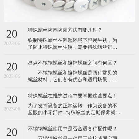
特殊螺丝防潮防湿方法有哪几种？
20
​铁制特殊螺丝在潮湿环境下容易生锈，为
2023-06
了防止特殊螺丝生锈，需要特殊螺丝进行
防潮防湿。下面介绍一下特殊螺丝防潮防
湿方法如下：(1)、振动机械，尽量用无溶
盘点不锈钢螺丝和镀锌螺丝之间有何区？
20
剂漆。(2)、最好选用不含氧化成分的浸渍
​ 不锈钢螺丝和镀锌螺丝是两种常见的
漆,如环氧尿烷(Epoxy-urethane)基或未变性
2023-06
螺丝材料，它们各有优点和适用场景，在
环氧(Epoxy-)基浸渍漆。​(3)、使用三聚氰醇
机械制造和建筑领域都有着广泛的应
酸
用。 1. 材质不同 不锈钢螺丝是由
特殊螺丝在维护过程中要掌握这些要点！
20
不锈钢材料制成，不易生锈，能够长期使
​为了发挥设备的正常运转，作为设备的不
用，有较好的耐腐蚀性，同时具有高压强
2023-06
起眼的小零部件--特殊螺丝的定期保养就显
度和强韧性，镀锌螺丝则是以普通钢螺栓
得非常有必要。既然特殊螺丝的重要性，
为基础，通过热浸镀锌处理，形成一层锌
那么为了防止特殊螺丝出现一些问题，在
的保护膜，
不锈钢螺丝使用中是否合适各种配件呢？
20
维护的时候一定要注意那方面。​一，去杂
​ 不锈钢螺丝是一种用于连接或固定两