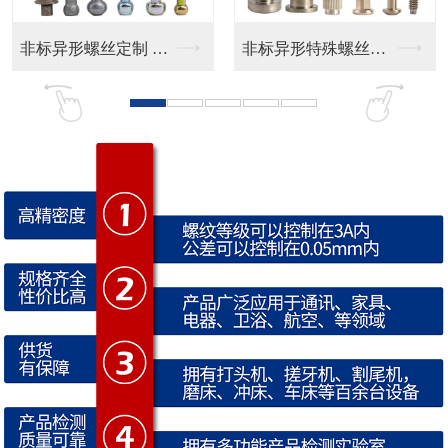
非标异形特殊螺丝定制
CD纹 按键帽
CNC防水接头 铜