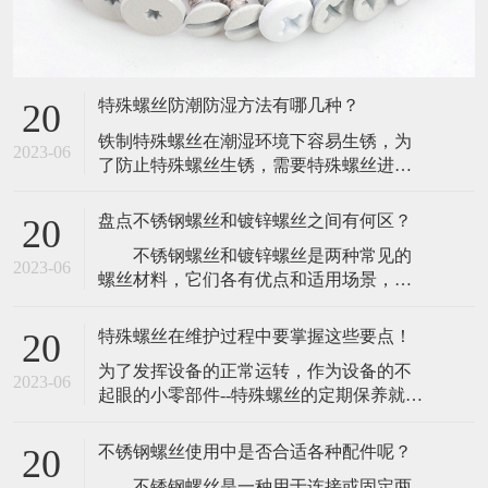
特殊螺丝防潮防湿方法有哪几种？
20
​铁制特殊螺丝在潮湿环境下容易生锈，为
2023-06
了防止特殊螺丝生锈，需要特殊螺丝进行
防潮防湿。下面介绍一下特殊螺丝防潮防
湿方法如下：(1)、振动机械，尽量用无溶
盘点不锈钢螺丝和镀锌螺丝之间有何区？
20
剂漆。(2)、最好选用不含氧化成分的浸渍
​ 不锈钢螺丝和镀锌螺丝是两种常见的
漆,如环氧尿烷(Epoxy-urethane)基或未变性
2023-06
螺丝材料，它们各有优点和适用场景，在
环氧(Epoxy-)基浸渍漆。​(3)、使用三聚氰醇
机械制造和建筑领域都有着广泛的应
酸
用。 1. 材质不同 不锈钢螺丝是由
特殊螺丝在维护过程中要掌握这些要点！
20
不锈钢材料制成，不易生锈，能够长期使
​为了发挥设备的正常运转，作为设备的不
用，有较好的耐腐蚀性，同时具有高压强
2023-06
起眼的小零部件--特殊螺丝的定期保养就显
度和强韧性，镀锌螺丝则是以普通钢螺栓
得非常有必要。既然特殊螺丝的重要性，
为基础，通过热浸镀锌处理，形成一层锌
那么为了防止特殊螺丝出现一些问题，在
的保护膜，
不锈钢螺丝使用中是否合适各种配件呢？
20
维护的时候一定要注意那方面。​一，去杂
​ 不锈钢螺丝是一种用于连接或固定两