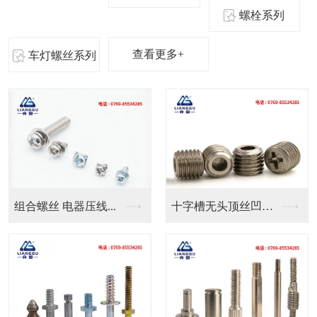
螺栓系列
查看更多+
车灯螺丝系列
十字槽无头顶丝凹端机...
良固五金定制气管防水...
定制CNC数