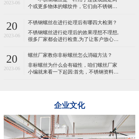
物特殊螺丝在淬火之后需要用硅酸盐清
2023-06
个或更多物体的螺纹件，它们由不锈钢制
洁，清洗完毕还需要水洗。所以为防止出
成，通常具有高强度、耐腐蚀、不易生锈
现残留物，杂物，在水洗时一定要非常仔
和长寿命的特点，不锈钢螺丝的韧性是其
细。2
不锈钢螺丝在进行处理后有哪四大检测？
20
能够承受冲击和振动的能力。不同的材质
​不锈钢螺丝进行处理后的效果理想不理想,
会影响其韧性。​ 不锈钢螺丝的主要特
2023-06
很多厂家都会进行检查,为了让客户放心。
点是其抗腐蚀性，不同材质的不锈钢螺丝
且处理完的不锈钢螺丝,客户为了验证不锈
在不同环境下的耐腐蚀性也会有所不
钢螺丝是否适合也可以自行检查,主要有以
同 不锈钢
螺丝厂家教你非标螺丝怎么消磁方法？
20
下四大方法。​​一、外观质量要求不锈钢螺
​非标螺丝为什么会有磁性，咱们螺丝厂家
丝外观的检验是从外观,电镀层等各方面进
2023-06
小编就来看一下起因:首先，不锈钢资料是
行检验。二,螺丝镀层厚度的检验1、量具
由多个金属元素组成，当不锈钢原资料中
法:所用量具有千分尺、游标卡尺
的铁元素绝对多了一些。​那么非标螺丝就
会带有弱磁性，加上非标螺丝在冷镦成型
时，资料变形率比较大，会有局部奥氏体
企业文化
产生马氏体相变，铁素体跟马氏体都有磁
性的组织，这就导致了非标螺丝也带有一
点弱磁